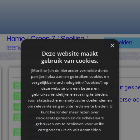
Home
/
Groep 7
/
Spelling
/
Aanmelden
×
leenwoorden
Deze website maakt
gebruik van cookies.
JMonline (en de hieronder vermelde derde
partijen) plaatsen en gebruiken cookies en
vergelijkbare technologieën (“cookies”) op
ei en ij
Fout gespe
deze website om een ​​betere en
gebruiksvriendelijkere ervaring te bieden,
au en ou
Diverse oe
voor statistische en analytische doeleinden en
om relevante en gerichte reclame te bieden. U
ch en cht
kunt hieronder meer lezen over
open
cookiecategorieën en de schakelaars
lettergreep
gebruiken om te beslissen voor welke
gesloten
categorieën u zich wilt aanmelden.
lettergreep