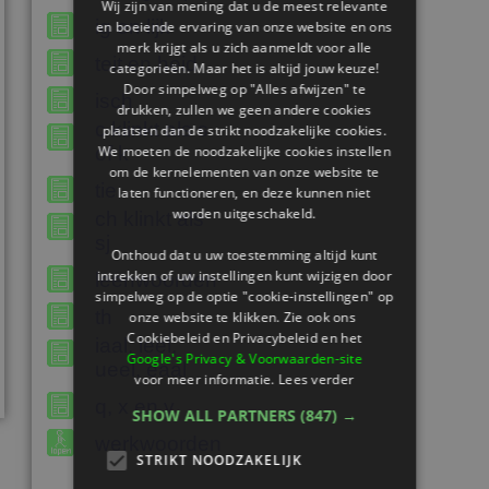
Wij zijn van mening dat u de meest relevante
ig en lijk
en boeiende ervaring van onze website en ons
merk krijgt als u zich aanmeldt voor alle
teit en heid
categorieën. Maar het is altijd jouw keuze!
Door simpelweg op "Alles afwijzen" te
isch
drukken, zullen we geen andere cookies
c klinkt als s
plaatsen dan de strikt noodzakelijke cookies.
We moeten de noodzakelijke cookies instellen
of k
om de kernelementen van onze website te
tie
laten functioneren, en deze kunnen niet
worden uitgeschakeld.
ch klinkt als
sj
Onthoud dat u uw toestemming altijd kunt
intrekken of uw instellingen kunt wijzigen door
leenwoorden
simpelweg op de optie "cookie-instellingen" op
th
onze website te klikken. Zie ook ons ​​
Cookiebeleid en Privacybeleid en het
iaal, ieel,
Google's Privacy & Voorwaarden-site
ueel, eaal
voor meer informatie.
Lees verder
q, x en y
SHOW ALL PARTNERS
(847) →
werkwoorden
STRIKT NOODZAKELIJK