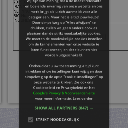
Wij zijn van mening dat u de meest relevante
70390339 Leiden
en boeiende ervaring van onze website en ons
IBAN/SEPA Nummer:
NL47INGB0654986630
merk krijgt als u zich aanmeldt voor alle
BIC Nummer:
categorieën. Maar het is altijd jouw keuze!
INGBNL2A
Door simpelweg op "Alles afwijzen" te
drukken, zullen we geen andere cookies
plaatsen dan de strikt noodzakelijke cookies.
Verstuur de E-Mail!
We moeten de noodzakelijke cookies instellen
om de kernelementen van onze website te
laten functioneren, en deze kunnen niet
worden uitgeschakeld.
Onthoud dat u uw toestemming altijd kunt
intrekken of uw instellingen kunt wijzigen door
simpelweg op de optie "cookie-instellingen" op
onze website te klikken. Zie ook ons ​​
Cookiebeleid en Privacybeleid en het
Google's Privacy & Voorwaarden-site
voor meer informatie.
Lees verder
SHOW ALL PARTNERS
(847) →
STRIKT NOODZAKELIJK