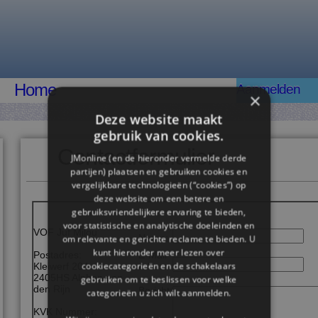
Home
Aanmelden
×
Deze website maakt
gebruik van cookies.
Contactformulier
JMonline (en de hieronder vermelde derde
partijen) plaatsen en gebruiken cookies en
vergelijkbare technologieën (“cookies”) op
deze website om een ​​betere en
gebruiksvriendelijkere ervaring te bieden,
voor statistische en analytische doeleinden en
VOF Juf Milou
Naam:
om relevante en gerichte reclame te bieden. U
kunt hieronder meer lezen over
Postadres:
E-Mail
cookiecategorieën en de schakelaars
Kleiwerf 204
adres:
2405HS Alphen aan
gebruiken om te beslissen voor welke
den Rijn
Bericht:
categorieën u zich wilt aanmelden.
KVK Nummer: