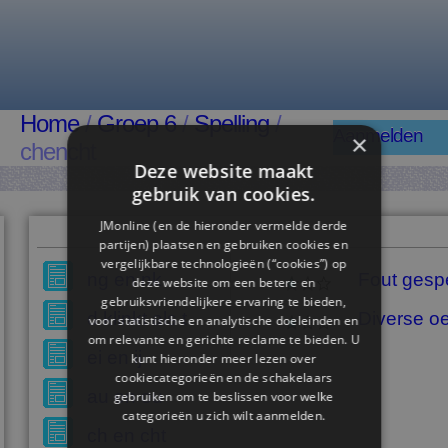
Home
/
Groep 6
/
Spelling
/
Aanmelden
×
chencht
Deze website maakt
gebruik van cookies.
JMonline (en de hieronder vermelde derde
partijen) plaatsen en gebruiken cookies en
vergelijkbare technologieën (“cookies”) op
ng en nk
Fout gesp
deze website om een ​​betere en
gebruiksvriendelijkere ervaring te bieden,
d klinkt als t
Diverse o
voor statistische en analytische doeleinden en
om relevante en gerichte reclame te bieden. U
ei en ij
kunt hieronder meer lezen over
cookiecategorieën en de schakelaars
au en ou
gebruiken om te beslissen voor welke
categorieën u zich wilt aanmelden.
ch en cht