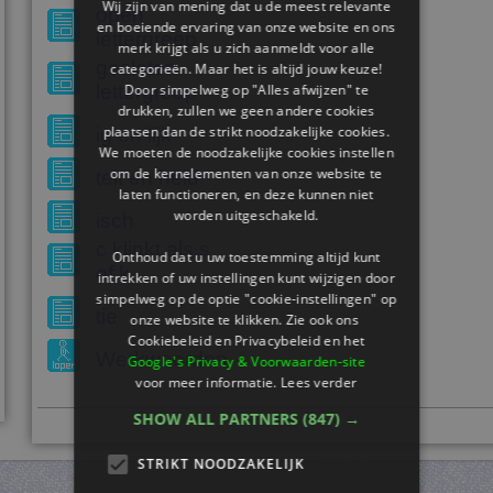
Wij zijn van mening dat u de meest relevante
open
en boeiende ervaring van onze website en ons
lettergreep
merk krijgt als u zich aanmeldt voor alle
gesloten
categorieën. Maar het is altijd jouw keuze!
Door simpelweg op "Alles afwijzen" te
lettergreep
drukken, zullen we geen andere cookies
plaatsen dan de strikt noodzakelijke cookies.
ig en lijk
We moeten de noodzakelijke cookies instellen
om de kernelementen van onze website te
teit en heid
laten functioneren, en deze kunnen niet
worden uitgeschakeld.
isch
c klinkt als s
Onthoud dat u uw toestemming altijd kunt
of k
intrekken of uw instellingen kunt wijzigen door
simpelweg op de optie "cookie-instellingen" op
tie
onze website te klikken. Zie ook ons ​​
Cookiebeleid en Privacybeleid en het
Werkwoorden
Google's Privacy & Voorwaarden-site
voor meer informatie.
Lees verder
SHOW ALL PARTNERS
(847) →
STRIKT NOODZAKELIJK