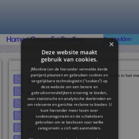
Home
/
Groep 5
/
Spelling
Aanmelden
×
Deze website maakt
gebruik van cookies.
JMonline (en de hieronder vermelde derde
partijen) plaatsen en gebruiken cookies en
Maak een keuze in het me
ig en lijk
vergelijkbare technologieën (“cookies”) op
deze website om een ​​betere en
sch en schr
gebruiksvriendelijkere ervaring te bieden,
voor statistische en analytische doeleinden en
ng en nk
om relevante en gerichte reclame te bieden. U
kunt hieronder meer lezen over
v, f en s, z
cookiecategorieën en de schakelaars
gebruiken om te beslissen voor welke
ge, be, ver
categorieën u zich wilt aanmelden.