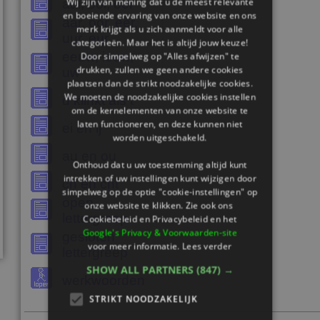
Wij zijn van mening dat u de meest relevante
aai, ooi, oei
en boeiende ervaring van onze website en ons
aar, oor, eer,
merk krijgt als u zich aanmeldt voor alle
uur, eur
categorieën. Maar het is altijd jouw keuze!
eeuw, ieuw,
Door simpelweg op "Alles afwijzen" te
drukken, zullen we geen andere cookies
uw
plaatsen dan de strikt noodzakelijke cookies.
We moeten de noodzakelijke cookies instellen
d klinkt als t
om de kernelementen van onze website te
laten functioneren, en deze kunnen niet
ei en ij
worden uitgeschakeld.
au en ou
Onthoud dat u uw toestemming altijd kunt
intrekken of uw instellingen kunt wijzigen door
ch en cht
simpelweg op de optie "cookie-instellingen" op
open
onze website te klikken. Zie ook ons ​​
lettergreep
Cookiebeleid en Privacybeleid en het
Google's Privacy & Voorwaarden-site
gesloten
voor meer informatie.
Lees verder
lettergreep
SHOW ALL PARTNERS
(847) →
werkwoorden
STRIKT NOODZAKELIJK