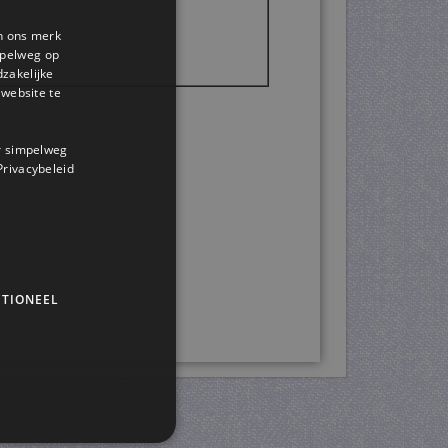
en ons merk
impelweg op
dzakelijke
website te
or simpelweg
 Privacybeleid
TIONEEL