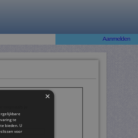
Aanmelden
×
ier nogmaals je
ergelijkbare
rvaring te
 te bieden. U
slissen voor