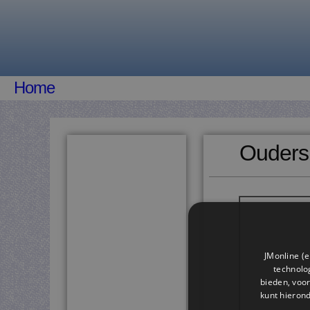
Home
Ouders
JMonline (e
technolog
bieden, voor
kunt hieron