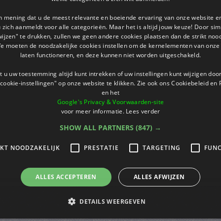
an mening dat u de meest relevante en boeiende ervaring van onze website 
 u zich aanmeldt voor alle categorieën. Maar het is altijd jouw keuze! Door s
Verzenden
wijzen" te drukken, zullen we geen andere cookies plaatsen dan de strikt noo
We moeten de noodzakelijke cookies instellen om de kernelementen van onze 
laten functioneren, en deze kunnen niet worden uitgeschakeld.
 u uw toestemming altijd kunt intrekken of uw instellingen kunt wijzigen do
cookie-instellingen" op onze website te klikken. Zie ook ons ​​Cookiebeleid en
en het
Google's Privacy & Voorwaarden-site
voor meer informatie.
Lees verder
SHOW ALL PARTNERS
(847) →
IKT NOODZAKELIJK
PRESTATIE
TARGETING
FUNC
ALLES ACCEPTEREN
ALLES AFWIJZEN
DETAILS WEERGEVEN