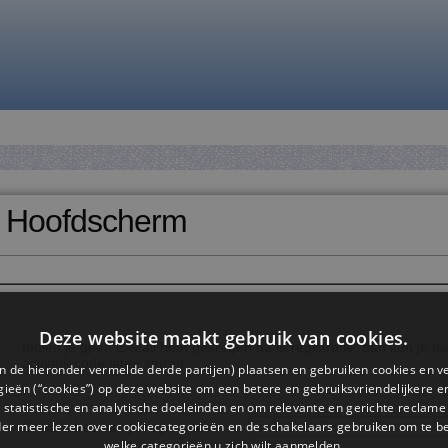
 Hoofdscherm
Deze website maakt gebruik van cookies.
Indien je geen E-Mail hebt gekregen na je registratie, dan kun je h
activatiecode laten sturen.
n de hieronder vermelde derde partijen) plaatsen en gebruiken cookies en v
ieën (“cookies”) op deze website om een ​​betere en gebruiksvriendelijkere e
 statistische en analytische doeleinden en om relevante en gerichte reclame
der meer lezen over cookiecategorieën en de schakelaars gebruiken om te be
E-mailadres van je registratie
welke categorieën u zich wilt aanmelden.