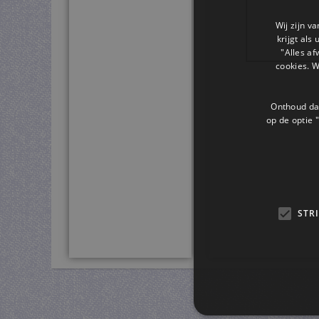
Wij zijn v
krijgt als
"Alles af
cookies. 
Onthoud dat
op de optie "
STR