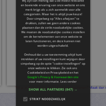
Wij zijn van mening dat u de meest relevante
en boeiende ervaring van onze website en ons
merk krijgt als u zich aanmeldt voor alle
categorieën. Maar het is altijd jouw keuze!
Door simpelweg op "Alles afwijzen" te
drukken, zullen we geen andere cookies
plaatsen dan de strikt noodzakelijke cookies.
We moeten de noodzakelijke cookies instellen
om de kernelementen van onze website te
laten functioneren, en deze kunnen niet
worden uitgeschakeld.
Onthoud dat u uw toestemming altijd kunt
intrekken of uw instellingen kunt wijzigen door
simpelweg op de optie "cookie-instellingen" op
onze website te klikken. Zie ook ons ​​
Cookiebeleid en Privacybeleid en het
Google's Privacy & Voorwaarden-site
voor meer informatie.
Lees verder
Wil je je scores bijhouden en stickers verdienen?
Maak dan e
SHOW ALL PARTNERS
(847) →
STRIKT NOODZAKELIJK