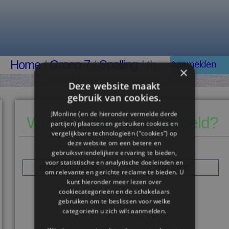
Home
/
Groep 7
/
Spelling
/ th
Aanmelden
×
Deze website maakt
gebruik van cookies.
JMonline (en de hieronder vermelde derde
Welk woord is fout gespeld?
partijen) plaatsen en gebruiken cookies en
vergelijkbare technologieën (“cookies”) op
deze website om een ​​betere en
gebruiksvriendelijkere ervaring te bieden,
voor statistische en analytische doeleinden en
discootheek
theater
om relevante en gerichte reclame te bieden. U
kunt hieronder meer lezen over
cookiecategorieën en de schakelaars
gebruiken om te beslissen voor welke
categorieën u zich wilt aanmelden.