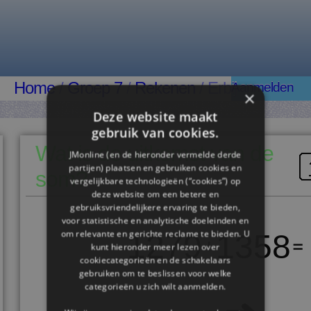
Home
/
Groep 7
/
Rekenen
/ Erbij
Aanmelden
×
Deze website maakt
gebruik van cookies.
Wat is de uitkomst van de
JMonline (en de hieronder vermelde derde
partijen) plaatsen en gebruiken cookies en
som?
vergelijkbare technologieën (“cookies”) op
deze website om een ​​betere en
gebruiksvriendelijkere ervaring te bieden,
voor statistische en analytische doeleinden en
om relevante en gerichte reclame te bieden. U
1279
1358
kunt hieronder meer lezen over
cookiecategorieën en de schakelaars
gebruiken om te beslissen voor welke
categorieën u zich wilt aanmelden.