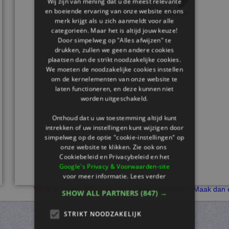
Wij zijn van mening dat u de meest relevante
en boeiende ervaring van onze website en ons
merk krijgt als u zich aanmeldt voor alle
categorieën. Maar het is altijd jouw keuze!
Door simpelweg op "Alles afwijzen" te
drukken, zullen we geen andere cookies
plaatsen dan de strikt noodzakelijke cookies.
We moeten de noodzakelijke cookies instellen
om de kernelementen van onze website te
laten functioneren, en deze kunnen niet
worden uitgeschakeld.
Onthoud dat u uw toestemming altijd kunt
intrekken of uw instellingen kunt wijzigen door
simpelweg op de optie "cookie-instellingen" op
onze website te klikken. Zie ook ons ​​
Cookiebeleid en Privacybeleid en het
Google's Privacy & Voorwaarden-site
voor meer informatie.
Lees verder
Wil je je scores bijhouden en stickers verdienen?
Maak dan e
SHOW ALL PARTNERS
(847) →
STRIKT NOODZAKELIJK