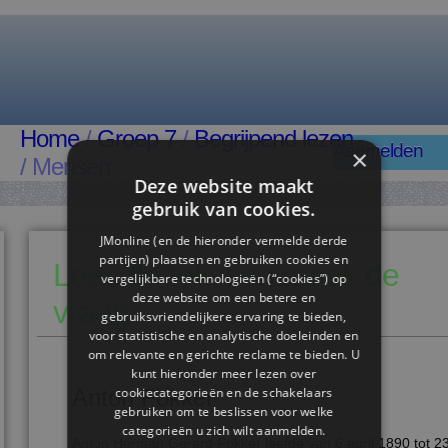
Home
/
Groep 7
/
Begrijpend lezen
Aanmelden
×
/ Mensen
Deze website maakt
gebruik van cookies.
JMonline (en de hieronder vermelde derde
partijen) plaatsen en gebruiken cookies en
Lees de tekst en maak de
vergelijkbare technologieën (“cookies”) op
deze website om een ​​betere en
vraag
gebruiksvriendelijkere ervaring te bieden,
voor statistische en analytische doeleinden en
om relevante en gerichte reclame te bieden. U
kunt hieronder meer lezen over
Anton Fokker
cookiecategorieën en de schakelaars
gebruiken om te beslissen voor welke
categorieën u zich wilt aanmelden.
Anton Herman Gerard Fokker leefde van 6 april 1890 tot 