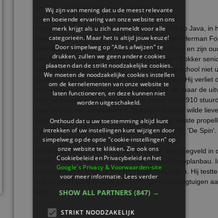
en was een Nederlandse vliegtuigbouwer.
Wij zijn van mening dat u de meest relevante
en boeiende ervaring van onze website en ons
Anthony Fokker werd geboren in Blitar (Kediri) op Java, in 
merk krijgt als u zich aanmeldt voor alle
categorieën. Maar het is altijd jouw keuze!
Nederlands-Indië, als zoon van de koffieplanter Herman Fok
Door simpelweg op "Alles afwijzen" te
later verhuisde de familie naar Haarlem om Tony en zijn o
drukken, zullen we geen andere cookies
een Nederlandse opvoeding te kunnen geven. Fokker seni
plaatsen dan de strikt noodzakelijke cookies.
selfmade man, en ook Fokker zelf hield het op school niet ui
We moeten de noodzakelijke cookies instellen
liever met zijn modeltrein en zijn stoommachine. Hij verliet
om de kernelementen van onze website te
school voortijdig, en vond een lekvrije band uit, maar de uit
laten functioneren, en deze kunnen niet
door een ander gepatenteerd. In de zomer van 1910 stuurd
worden uitgeschakeld.
naar een monteursopleiding in Duitsland. Fokker wilde lieve
besloot naar een andere school te gaan. Zijn eerste propelle
Onthoud dat u uw toestemming altijd kunt
intrekken of uw instellingen kunt wijzigen door
hij in 1910 ontwierp en construeerde, noemde hij 'De Spin'.
simpelweg op de optie "cookie-instellingen" op
onze website te klikken. Zie ook ons ​​
In 1912 vertrok Fokker naar Johannisthal, een vliegveld in 
Cookiebeleid en Privacybeleid en het
Berlijn, waar hij een bedrijf oprichtte, Fokker Aeroplanbau. 
Google's Privacy & Voorwaarden-site
construeerde hij diverse andere typen vliegtuigen. Hij testte 
voor meer informatie.
Lees verder
zelf uit. Het bedrijf leverde circa 700 gevechtsvliegtuigen a
leger.
SHOW ALL PARTNERS
(847) →
STRIKT NOODZAKELIJK