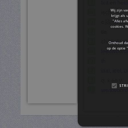
teit en heid
Wij zijn v
isch
krijgt als
"Alles af
c klinkt als
cookies. 
tie
ch klinkt al
Onthoud dat
op de optie "
leenwoord
th
iaal, ieel, 
q, x en y
STR
werkwoor