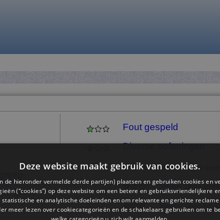
Fout gespeld
Diverse oefeningen
Deze website maakt gebruik van cookies.
Flitsen: woord type
rgreep
n de hieronder vermelde derde partijen) plaatsen en gebruiken cookies en v
Slepen: sleep juiste
ettergreep
ieën (“cookies”) op deze website om een ​​betere en gebruiksvriendelijkere e
 statistische en analytische doeleinden en om relevante en gerichte reclame
Slepen: sleep het j
der meer lezen over cookiecategorieën en de schakelaars gebruiken om te be
welke categorieën u zich wilt aanmelden.