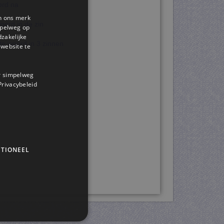
ord na
en ons merk
woord in de zin
impelweg op
dzakelijke
ste woord in 3 zinnen
website te
or simpelweg
 Privacybeleid
TIONEEL