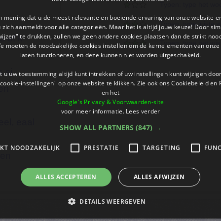
Typen: type het wo
an mening dat u de meest relevante en boeiende ervaring van onze website 
Typen: type juiste 
 u zich aanmeldt voor alle categorieën. Maar het is altijd jouw keuze! Door s
wijzen" te drukken, zullen we geen andere cookies plaatsen dan de strikt noo
 s of k
Typen: type het jui
We moeten de noodzakelijke cookies instellen om de kernelementen van onze 
laten functioneren, en deze kunnen niet worden uitgeschakeld.
s sj
 u uw toestemming altijd kunt intrekken of uw instellingen kunt wijzigen do
cookie-instellingen" op onze website te klikken. Zie ook ons ​​Cookiebeleid en
en
en het
Google's Privacy & Voorwaarden-site
voor meer informatie.
Lees verder
ueel, eaal
SHOW ALL PARTNERS
(847) →
IKT NOODZAKELIJK
PRESTATIE
TARGETING
FUNC
den
ALLES ACCEPTEREN
ALLES AFWIJZEN
DETAILS WEERGEVEN