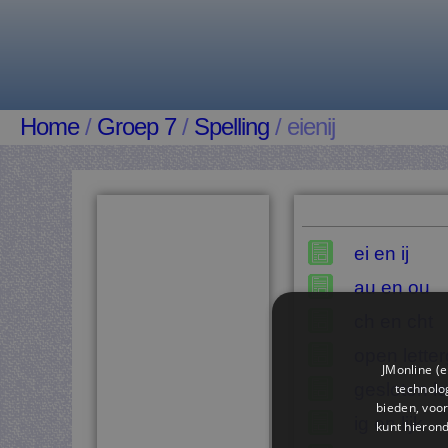
Home
/
Groep 7
/
Spelling
/ eienij
ei en ij
au en ou
ch en cht
open lette
JMonline (e
gesloten l
technolog
bieden, voor
ig en lijk
kunt hieron