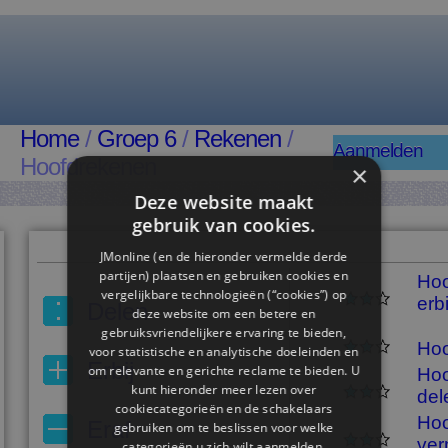
Home
/
Groep 6
/
Rekenen
/
Aanmelden
Hoofdrekenen
×
Deze website maakt
gebruik van cookies.
JMonline (en de hieronder vermelde derde
partijen) plaatsen en gebruiken cookies en
Hoo
vergelijkbare technologieën (“cookies”) op
erbi
Delen
deze website om een ​​betere en
gebruiksvriendelijkere ervaring te bieden,
Hoo
voor statistische en analytische doeleinden en
Erbij
om relevante en gerichte reclame te bieden. U
Hoo
kunt hieronder meer lezen over
del
cookiecategorieën en de schakelaars
Hoo
Eraf
gebruiken om te beslissen voor welke
ver
categorieën u zich wilt aanmelden.