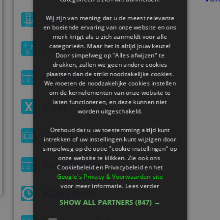
Cijferen
Wij zijn van mening dat u de meest relevante
en boeiende ervaring van onze website en ons
merk krijgt als u zich aanmeldt voor alle
categorieën. Maar het is altijd jouw keuze!
Getallen
Door simpelweg op "Alles afwijzen" te
drukken, zullen we geen andere cookies
plaatsen dan de strikt noodzakelijke cookies.
Hoofdrekenen
We moeten de noodzakelijke cookies instellen
om de kernelementen van onze website te
laten functioneren, en deze kunnen niet
Keer
worden uitgeschakeld.
Onthoud dat u uw toestemming altijd kunt
Geldsommen
intrekken of uw instellingen kunt wijzigen door
simpelweg op de optie "cookie-instellingen" op
onze website te klikken. Zie ook ons ​​
Getallenlijn
Cookiebeleid en Privacybeleid en het
Google's Privacy & Voorwaarden-site
voor meer informatie.
Lees verder
Klokkijken
SHOW ALL PARTNERS
(847) →